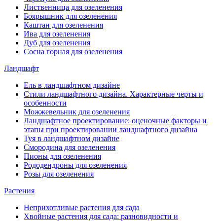
Лиственница для озеленения
Боярышник для озеленения
Каштан для озеленения
Ива для озеленения
Дуб для озеленения
Сосна горная для озеленения
Ландшафт
Ель в ландшафтном дизайне
Стили ландшафтного дизайна. Характерные черты и
особенности
Можжевельник для озеленения
Ландшафтное проектирование: оценочные факторы и
этапы при проектировании ландшафтного дизайна
Туя в ландшафтном дизайне
Смородина для озеленения
Пионы для озеленения
Рододендроны для озеленения
Розы для озеленения
Растения
Неприхотливые растения для сада
Хвойные растения для сада: разновидности и