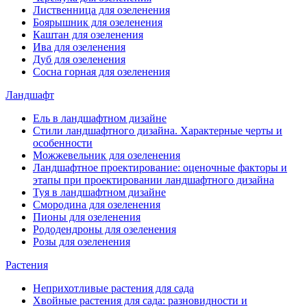
Лиственница для озеленения
Боярышник для озеленения
Каштан для озеленения
Ива для озеленения
Дуб для озеленения
Сосна горная для озеленения
Ландшафт
Ель в ландшафтном дизайне
Стили ландшафтного дизайна. Характерные черты и
особенности
Можжевельник для озеленения
Ландшафтное проектирование: оценочные факторы и
этапы при проектировании ландшафтного дизайна
Туя в ландшафтном дизайне
Смородина для озеленения
Пионы для озеленения
Рододендроны для озеленения
Розы для озеленения
Растения
Неприхотливые растения для сада
Хвойные растения для сада: разновидности и