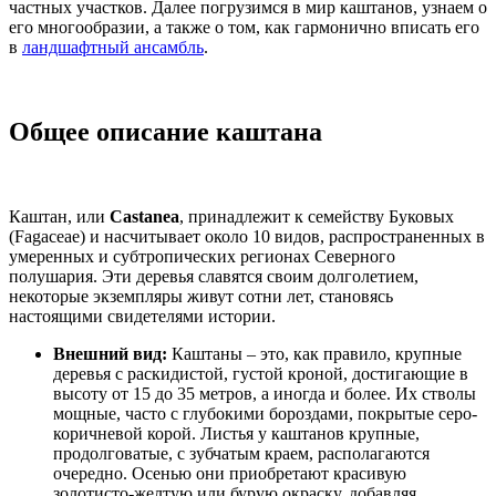
частных участков. Далее погрузимся в мир каштанов, узнаем о
его многообразии, а также о том, как гармонично вписать его
в
ландшафтный ансамбль
.
Общее описание каштана
Каштан, или
Castanea
, принадлежит к семейству Буковых
(Fagaceae) и насчитывает около 10 видов, распространенных в
умеренных и субтропических регионах Северного
полушария. Эти деревья славятся своим долголетием,
некоторые экземпляры живут сотни лет, становясь
настоящими свидетелями истории.
Внешний вид:
Каштаны – это, как правило, крупные
деревья с раскидистой, густой кроной, достигающие в
высоту от 15 до 35 метров, а иногда и более. Их стволы
мощные, часто с глубокими бороздами, покрытые серо-
коричневой корой. Листья у каштанов крупные,
продолговатые, с зубчатым краем, располагаются
очередно. Осенью они приобретают красивую
золотисто-желтую или бурую окраску, добавляя