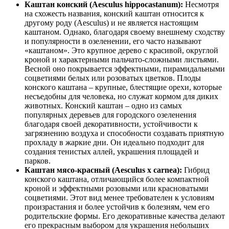
Каштан конский (Aesculus hippocastanum):
Несмотря
на схожесть названия, конский каштан относится к
другому роду (Aesculus) и не является настоящим
каштаном. Однако, благодаря своему внешнему сходству
и популярности в озеленении, его часто называют
«каштаном». Это крупное дерево с красивой, округлой
кроной и характерными пальчато-сложными листьями.
Весной оно покрывается эффектными, пирамидальными
соцветиями белых или розоватых цветков. Плоды
конского каштана – крупные, блестящие орехи, которые
несъедобны для человека, но служат кормом для диких
животных. Конский каштан – одно из самых
популярных деревьев для городского озеленения
благодаря своей декоративности, устойчивости к
загрязнению воздуха и способности создавать приятную
прохладу в жаркие дни. Он идеально подходит для
создания тенистых аллей, украшения площадей и
парков.
Каштан мясо-красный (Aesculus x carnea):
Гибрид
конского каштана, отличающийся более компактной
кроной и эффектными розовыми или красноватыми
соцветиями. Этот вид менее требователен к условиям
произрастания и более устойчив к болезням, чем его
родительские формы. Его декоративные качества делают
его прекрасным выбором для украшения небольших