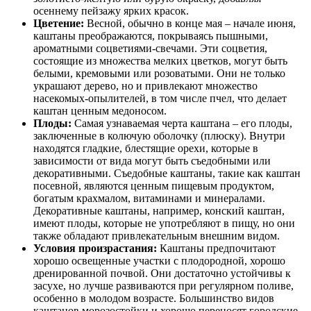
осеннему пейзажу ярких красок.
Цветение:
Весной, обычно в конце мая – начале июня,
каштаны преображаются, покрываясь пышными,
ароматными соцветиями-свечами. Эти соцветия,
состоящие из множества мелких цветков, могут быть
белыми, кремовыми или розоватыми. Они не только
украшают дерево, но и привлекают множество
насекомых-опылителей, в том числе пчел, что делает
каштан ценным медоносом.
Плоды:
Самая узнаваемая черта каштана – его плоды,
заключенные в колючую оболочку (плюску). Внутри
находятся гладкие, блестящие орехи, которые в
зависимости от вида могут быть съедобными или
декоративными. Съедобные каштаны, такие как каштан
посевной, являются ценным пищевым продуктом,
богатым крахмалом, витаминами и минералами.
Декоративные каштаны, например, конский каштан,
имеют плоды, которые не употребляют в пищу, но они
также обладают привлекательным внешним видом.
Условия произрастания:
Каштаны предпочитают
хорошо освещенные участки с плодородной, хорошо
дренированной почвой. Они достаточно устойчивы к
засухе, но лучше развиваются при регулярном поливе,
особенно в молодом возрасте. Большинство видов
каштанов морозостойки и хорошо переносят городские