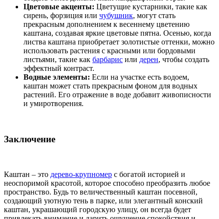
Цветовые акценты:
Цветущие кустарники, такие как
сирень, форзиция или
чубушник
, могут стать
прекрасным дополнением к весеннему цветению
каштана, создавая яркие цветовые пятна. Осенью, когда
листва каштана приобретает золотистые оттенки, можно
использовать растения с красными или бордовыми
листьями, такие как
барбарис
или
дерен
, чтобы создать
эффектный контраст.
Водные элементы:
Если на участке есть водоем,
каштан может стать прекрасным фоном для водных
растений. Его отражение в воде добавит живописности
и умиротворения.
Заключение
Каштан – это
дерево-крупномер
с богатой историей и
неоспоримой красотой, которое способно преобразить любое
пространство. Будь то величественный каштан посевной,
создающий уютную тень в парке, или элегантный конский
каштан, украшающий городскую улицу, он всегда будет
привлекать внимание и дарить ощущение спокойствия и