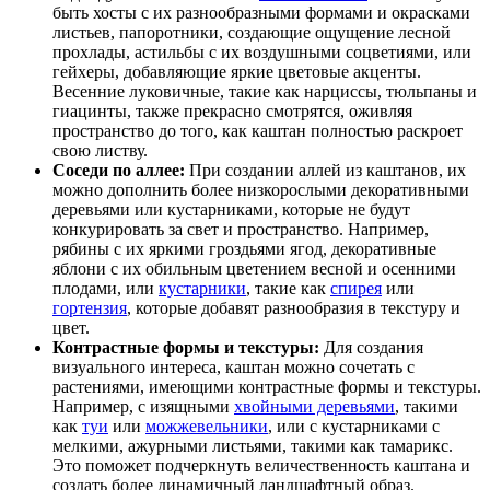
быть хосты с их разнообразными формами и окрасками
листьев, папоротники, создающие ощущение лесной
прохлады, астильбы с их воздушными соцветиями, или
гейхеры, добавляющие яркие цветовые акценты.
Весенние луковичные, такие как нарциссы, тюльпаны и
гиацинты, также прекрасно смотрятся, оживляя
пространство до того, как каштан полностью раскроет
свою листву.
Соседи по аллее:
При создании аллей из каштанов, их
можно дополнить более низкорослыми декоративными
деревьями или кустарниками, которые не будут
конкурировать за свет и пространство. Например,
рябины с их яркими гроздьями ягод, декоративные
яблони с их обильным цветением весной и осенними
плодами, или
кустарники
, такие как
спирея
или
гортензия
, которые добавят разнообразия в текстуру и
цвет.
Контрастные формы и текстуры:
Для создания
визуального интереса, каштан можно сочетать с
растениями, имеющими контрастные формы и текстуры.
Например, с изящными
хвойными деревьями
, такими
как
туи
или
можжевельники
, или с кустарниками с
мелкими, ажурными листьями, такими как тамарикс.
Это поможет подчеркнуть величественность каштана и
создать более динамичный ландшафтный образ.