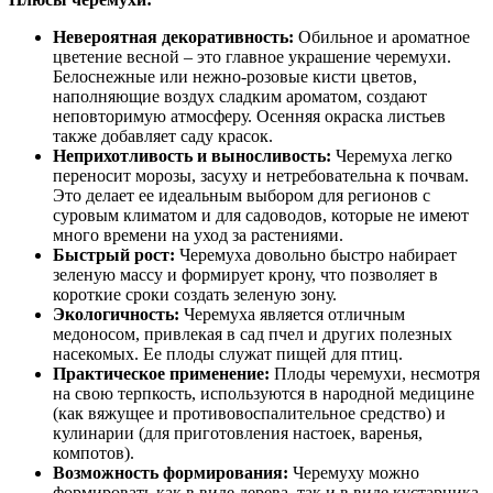
Невероятная декоративность:
Обильное и ароматное
цветение весной – это главное украшение черемухи.
Белоснежные или нежно-розовые кисти цветов,
наполняющие воздух сладким ароматом, создают
неповторимую атмосферу. Осенняя окраска листьев
также добавляет саду красок.
Неприхотливость и выносливость:
Черемуха легко
переносит морозы, засуху и нетребовательна к почвам.
Это делает ее идеальным выбором для регионов с
суровым климатом и для садоводов, которые не имеют
много времени на уход за растениями.
Быстрый рост:
Черемуха довольно быстро набирает
зеленую массу и формирует крону, что позволяет в
короткие сроки создать зеленую зону.
Экологичность:
Черемуха является отличным
медоносом, привлекая в сад пчел и других полезных
насекомых. Ее плоды служат пищей для птиц.
Практическое применение:
Плоды черемухи, несмотря
на свою терпкость, используются в народной медицине
(как вяжущее и противовоспалительное средство) и
кулинарии (для приготовления настоек, варенья,
компотов).
Возможность формирования:
Черемуху можно
формировать как в виде дерева, так и в виде кустарника,