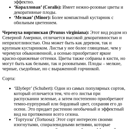
эффектно.
‘Коралловая’ (Coralis):
Имеет нежно-розовые цветы и
декоративные плоды.
‘Мелкая’ (Minor):
Более компактный кустарник с
обильным цветением.
Черемуха виргинская (Prunus virginiana):
Этот вид родом из
Северной Америки, отличается высокой декоративностью и
неприхотливостью. Она может быть как деревом, так и
крупным кустарником. Листья у нее более глянцевые, чем у
черемухи обыкновенной, а осенью приобретают яркие
красно-оранжевые оттенки. Цветы также собраны в кисти, но
могут быть как белыми, так и розоватыми. Плоды – мелкие,
черные, съедобные, но с выраженной горчинкой.
Сорта:
‘Шуберт’ (Schubert): Один из самых популярных сортов,
который отличается тем, что его листья при
распускании зеленые, а затем постепенно приобретают
темно-пурпурный или бордовый цвет, сохраняя его до
осени. Это придает растению необычный и эффектный
вид на протяжении всего сезона.
‘Тортуоза’ (Tortuosa): Этот сорт интересен своими
изогнутыми, спиралевидными ветвями, которые