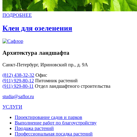
ПОДРОБНЕЕ
Клен для озеленения
Архитектура ландшафта
Санкт-Петербург, Ириновский пр., д. 9А
(812) 438-32-32
Офис
(911) 929-80-12
Питомник растений
(911) 929-80-11
Отдел ландшафтного строительства
studia@saflor.ru
УСЛУГИ
Проектирование садов и парков
Выполнение работ по благоустройству
Продажа растений
Профессиональная посадка растений