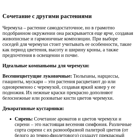
Сочетание с другими растениями
Черемуха – растение самодостаточное, но в грамотно
подобранном окружении она раскрывается еще ярче, создавая
живописные и гармоничные композиции. При выборе
соседей для черемухи стоит учитывать ее особенности, такие
как период цветения, высоту и ширину кроны, а также
предпочтения в освещении и почве.
Идеальные компаньоны для черемухи:
Весеннецветущие луковичные:
Тюльпаны, нарциссы,
гиацинты, мускари – эти растения расцветают до или
одновременно с черемухой, создавая яркий ковер у ее
подножия. Их нежные краски прекрасно дополняют
белоснежные или розоватые кисти цветов черемухи.
Декоративные кустарники:
Сирень:
Сочетание ароматов и цветов черемухи и
сирени – это настоящая весенняя симфония. Различные
сорта сирени с их разнообразной палитрой цветов (от
белого до темно-фиолетового) создадут прекрасный