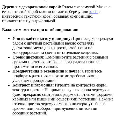
Деревья с декоративной корой:
Рядом с черемухой Маака с
ее золотистой корой можно посадить березу или
клен
с
интересной текстурой коры, создавая композицию,
привлекательную даже зимой.
Важные моменты при комбинировании:
Учитывайте высоту и ширину:
При посадке черемухи
рядом с другими растениями важно оставлять
достаточно места для их роста, чтобы они не
конкурировали за свет и питательные вещества.
Сроки цветения:
Комбинируйте растения с разными
сроками цветения, чтобы ваш сад радовал глаз на
протяжении всего сезона.
Предпочтения в освещении и почве:
Старайтесь
подбирать растения со схожими требованиями к
условиям произрастания.
Контраст и гармония:
Играйте на контрастах форм,
текстур и цветов. Например, ажурная крона черемухи
будет прекрасно смотреться рядом с плотными формами
хвойных или пышными соцветиями гортензий. Нежные
оттенки цветов черемухи можно подчеркнуть более
яркими или, наоборот, приглушенными тонами
соседних растений.