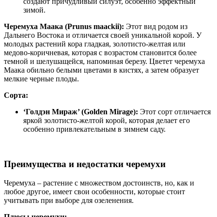
создают причудливый силуэт, особенно эффектный
зимой.
Черемуха Маака (Prunus maackii):
Этот вид родом из
Дальнего Востока и отличается своей уникальной корой. У
молодых растений кора гладкая, золотисто-желтая или
медово-коричневая, которая с возрастом становится более
темной и шелушащейся, напоминая березу. Цветет черемуха
Маака обильно белыми цветами в кистях, а затем образует
мелкие черные плоды.
Сорта:
‘Голдэн Мираж’ (Golden Mirage):
Этот сорт отличается
яркой золотисто-желтой корой, которая делает его
особенно привлекательным в зимнем саду.
Преимущества и недостатки черемухи
Черемуха – растение с множеством достоинств, но, как и
любое другое, имеет свои особенности, которые стоит
учитывать при выборе для озеленения.
Плюсы черемухи: