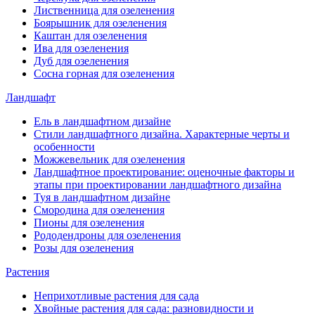
Лиственница для озеленения
Боярышник для озеленения
Каштан для озеленения
Ива для озеленения
Дуб для озеленения
Сосна горная для озеленения
Ландшафт
Ель в ландшафтном дизайне
Стили ландшафтного дизайна. Характерные черты и
особенности
Можжевельник для озеленения
Ландшафтное проектирование: оценочные факторы и
этапы при проектировании ландшафтного дизайна
Туя в ландшафтном дизайне
Смородина для озеленения
Пионы для озеленения
Рододендроны для озеленения
Розы для озеленения
Растения
Неприхотливые растения для сада
Хвойные растения для сада: разновидности и