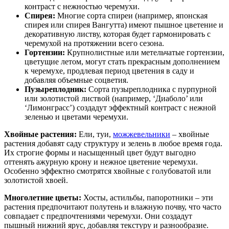
контраст с нежностью черемухи.
Спирея:
Многие сорта спиреи (например, японская
спирея или спирея Вангутта) имеют пышное цветение и
декоративную листву, которая будет гармонировать с
черемухой на протяжении всего сезона.
Гортензии:
Крупнолистные или метельчатые гортензии,
цветущие летом, могут стать прекрасным дополнением
к черемухе, продлевая период цветения в саду и
добавляя объемные соцветия.
Пузыреплодник:
Сорта пузыреплодника с пурпурной
или золотистой листвой (например, ‘Диаболо’ или
‘Лимонграсс’) создадут эффектный контраст с нежной
зеленью и цветами черемухи.
Хвойные растения:
Ели, туи,
можжевельники
– хвойные
растения добавят саду структуру и зелень в любое время года.
Их строгие формы и насыщенный цвет будут выгодно
оттенять ажурную крону и нежное цветение черемухи.
Особенно эффектно смотрятся хвойные с голубоватой или
золотистой хвоей.
Многолетние цветы:
Хосты, астильбы, папоротники – эти
растения предпочитают полутень и влажную почву, что часто
совпадает с предпочтениями черемухи. Они создадут
пышный нижний ярус, добавляя текстуру и разнообразие.