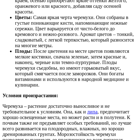
краем, осенью приобретают яркие оттенки желтого,
оранжевого или красного, добавляя саду осенней
красоты.
Цветы:
Самая яркая черта черемухи. Они собраны в
густые поникающие кисти, напоминающие нежные
сережки. Цвет варьируется от чисто-белого до
кремового и нежно-розового. Аромат цветов – тонкий,
сладковатый, с легкой терпкостью, который разносится
на многие метры.
Плоды:
После цветения на месте цветов появляются
мелкие костянки, сначала зеленые, затем красные и,
наконец, черные или темно-пурпурные. Плоды
черемухи съедобны, но имеют горьковатый вкус,
который смягчается после заморозков. Они богаты
витаминами и используются в народной медицине и
кулинарии.
Условия произрастания:
Черемуха – растение достаточно выносливое и не
требовательное к условиям. Она, как и
липа
, предпочитает
хорошо освещенные места, но может расти и в полутени. К
почвам также не предъявляет особых требований, но лучше
всего развивается на плодородных, влажных, но хорошо
дренированных грунтах. Морозостойкость черемухи
позволяет выращивать ее практически во всех регионах