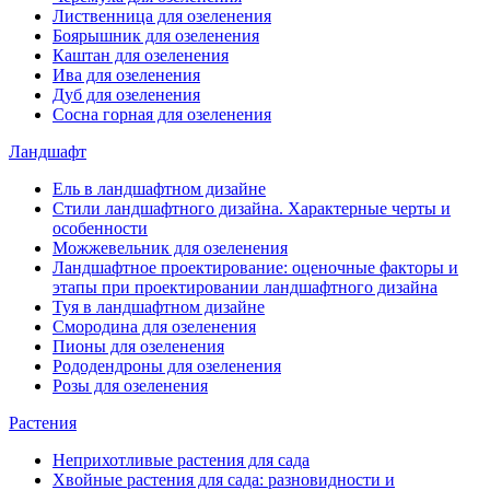
Лиственница для озеленения
Боярышник для озеленения
Каштан для озеленения
Ива для озеленения
Дуб для озеленения
Сосна горная для озеленения
Ландшафт
Ель в ландшафтном дизайне
Стили ландшафтного дизайна. Характерные черты и
особенности
Можжевельник для озеленения
Ландшафтное проектирование: оценочные факторы и
этапы при проектировании ландшафтного дизайна
Туя в ландшафтном дизайне
Смородина для озеленения
Пионы для озеленения
Рододендроны для озеленения
Розы для озеленения
Растения
Неприхотливые растения для сада
Хвойные растения для сада: разновидности и